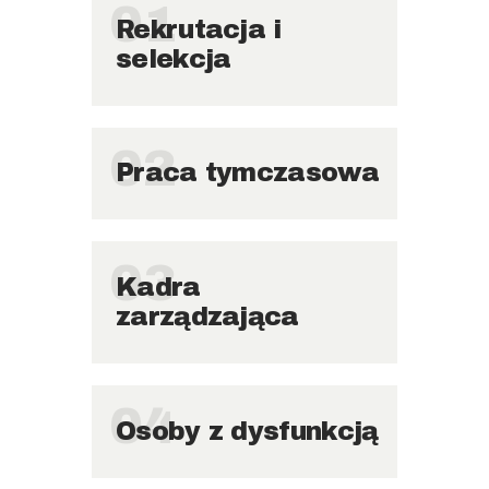
01
Rekrutacja i
selekcja
02
Praca tymczasowa
03
Kadra
zarządzająca
04
Osoby z dysfunkcją