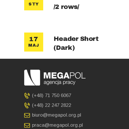
STY
/2 rows/
Header Short
17
MAJ
(Dark)
(+48) 71 750 6067
(+48) 22 247 2822
biuro@megapol.org.pl
praca@megapol.org.pl