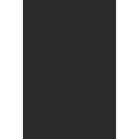
Rejestracja Cv
Informacja
Kalkulator
Linki
O nas
Blog
Klauzula Rodo
Polityka prywatności
Kontakt z nami
Dla Pracodawcy
Zapytanie ofertowe
Współpraca
Kontakt z nami
Usługi dla firm