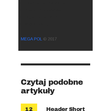
Rekrutacja i Selekcja
Praca tymczasowa
Legalizacja pobytu
Więcej usług
MEGA POL
© 2017
Czytaj podobne
artykuły
Header Short
12