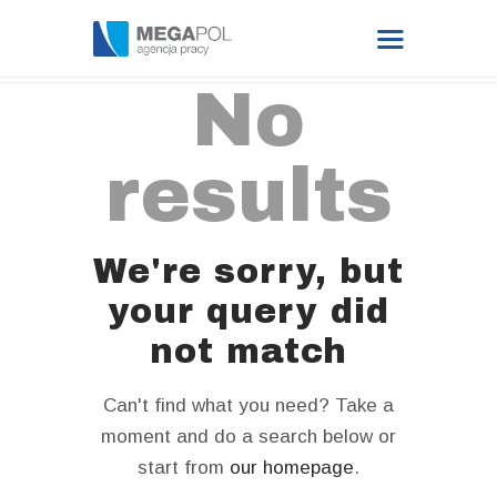
No
results
DATA BASE
FOR EMPLOYER
We're sorry, but
BLOG
your query did
FOR CANDIDATE
not match
JOB OFFERS
Can't find what you need? Take a
CONTACT
moment and do a search below or
start from
our homepage
.