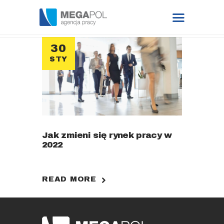
30
STY
DATA BASE
FOR EMPLOYER
BLOG
Jak zmieni się rynek pracy w
FOR CANDIDATE
2022
JOB OFFERS
READ MORE
CONTACT