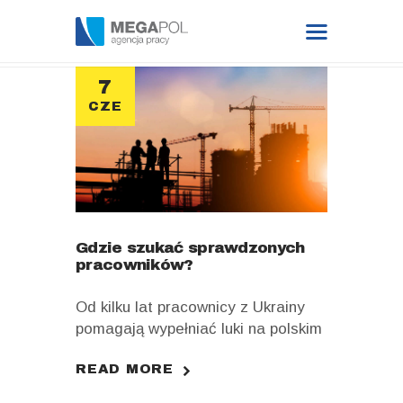
7
CZE
DATA BASE
FOR EMPLOYER
BLOG
Gdzie szukać sprawdzonych
FOR CANDIDATE
pracowników?
JOB OFFERS
Od kilku lat pracownicy z Ukrainy
pomagają wypełniać luki na polskim
CONTACT
rynku pracy. Sąsiedzi ze wschodu
READ MORE
zazwyczaj nie mają roszczeniowej
postawy w stosunku do