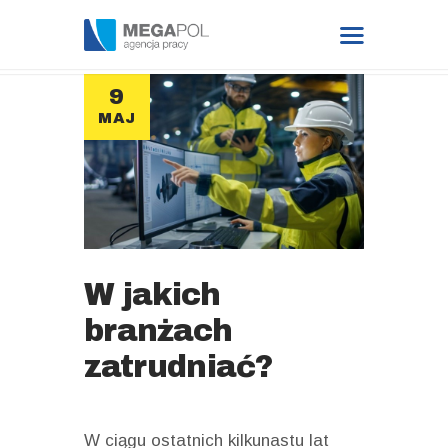
9
9
9
9
MAJ
MAJ
MAJ
MAJ
DATA BASE
FOR EMPLOYER
BLOG
FOR CANDIDATE
W jakich
branżach
JOB OFFERS
zatrudniać?
CONTACT
W ciągu ostatnich kilkunastu lat