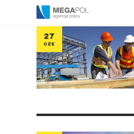
27
CZE