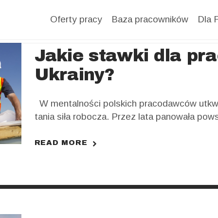
DATA
Oferty pracy
Baza pracowników
Dla 
BASE
Jakie stawki dla pr
Ukrainy?
FOR
EMPLOYE
W mentalności polskich pracodawców utkwił
tania siła robocza. Przez lata panowała p
R
pracowników zza granicy. Jeszcze kilka lat te
pracy był standardem, jeśli chodzi o obcok
READ MORE
Ukraińskiego. Prawo pracy w Polsce nieusta
BLOG
imigrantów, wzrasta też świadomość Ukraiń
FOR