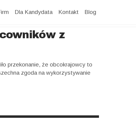
Firm
Dla Kandydata
Kontakt
Blog
acowników z
o przekonanie, że obcokrajowcy to
owszechna zgoda na wykorzystywanie
mu niskie stawki i zbyt długi czas
rajowca, szczególnie pochodzenia
nnie się zmienia na korzyść
ców, którzy zdają sobie…