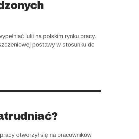
dzonych
ypełniać luki na polskim rynku pracy.
oszczeniowej postawy w stosunku do
ą i poważnym podejściem do swoich
ścicieli prywatnych firm decyduje się
ainy. Pozostaje pytanie, jak znaleźć
atrudniać?
k pracy otworzył się na pracowników