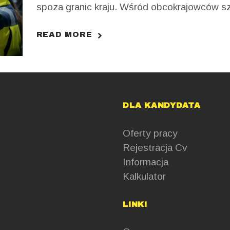
spoza granic kraju. Wśród obcokrajowców sz
ojczyźnie zdecydowanie przeważają osoby z
cieszą się dobrą opinią, jako robotnicy u wła
READ MORE
branżach warto zatrudniać pracowników z Ukr
branżach sprawdzają się najlepiej? Dawno 
DLA KANDYDATA
Oferty pracy
Rejestracja Cv
Informacja
Kalkulator
LINKI