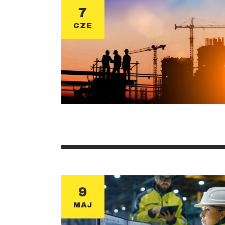
7
CZE
9
MAJ