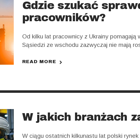
Gdzie szukać spraw
CANDIDA
pracowników?
TE
Od kilku lat pracownicy z Ukrainy pomagają w
Sąsiedzi ze wschodu zazwyczaj nie mają r
JOB
przełożonych i wyróżniają się sumienności
obowiązków, co sprawia, że coraz więcej wła
READ MORE
OFFERS
na obsadzenie wolnych etatów osobami z Ukr
sprawdzonych i rzetelnych pracowników?…
CONTACT
W jakich branżach z
W ciągu ostatnich kilkunastu lat polski ryne